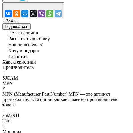
2 384 тг.
Подписаться
Нет в наличии
Рассчитать доставку
Нашли дешевле?
Хочу в подарок
Гарантия!
Характеристики
Производитель
:
SJCAM
MPN
?
MPN (Manufacturer Part Number) MPN — это артикул
производителя. Его присваивает именно производитель
товара.
:
ant22911
Тип
:
Монопод