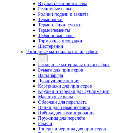
Втулки резинового вала
Резиновые валы
Ролики подачи и захвата
Термоблоки
Термоплёнки, смазки
Термоэлементы
Тефлоновые валы
Тормозные площадки
Шестерёнки
Расходные материалы полиграфии
Расходные материалы полиграфии
Бумага для принтеров
Валы заряда
Дозирующие лезвия
Картриджи для принтеров
Кружки и тарелки для сублимации
Магнитные валы
Обложки для переплёта
Папки для термоперелёта
Плёнка для ламинирования
Пружины для перелёта
Ракели
Тонеры и чернила для принтеров