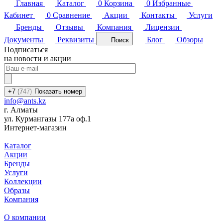
Главная
Каталог
0
Корзина
0
Избранные
Кабинет
0
Сравнение
Акции
Контакты
Услуги
Бренды
Отзывы
Компания
Лицензии
Документы
Реквизиты
Блог
Обзоры
Поиск
Подписаться
на новости и акции
+7
(7
47)
Показать номер
info@ants.kz
г. Алматы
ул. Курмангазы 177а оф.1
Интернет-магазин
Каталог
Акции
Бренды
Услуги
Коллекции
Образы
Компания
О компании