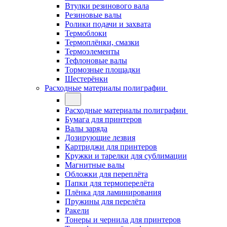
Втулки резинового вала
Резиновые валы
Ролики подачи и захвата
Термоблоки
Термоплёнки, смазки
Термоэлементы
Тефлоновые валы
Тормозные площадки
Шестерёнки
Расходные материалы полиграфии
Расходные материалы полиграфии
Бумага для принтеров
Валы заряда
Дозирующие лезвия
Картриджи для принтеров
Кружки и тарелки для сублимации
Магнитные валы
Обложки для переплёта
Папки для термоперелёта
Плёнка для ламинирования
Пружины для перелёта
Ракели
Тонеры и чернила для принтеров