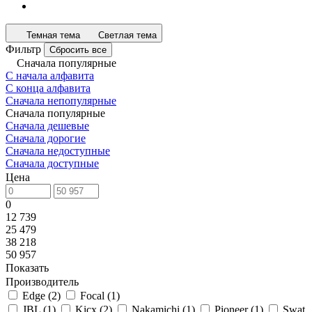
Темная тема
Светлая тема
Фильтр
Сбросить все
Сначала популярные
С начала алфавита
С конца алфавита
Сначала непопулярные
Сначала популярные
Сначала дешевые
Сначала дорогие
Сначала недоступные
Сначала доступные
Цена
0
12 739
25 479
38 218
50 957
Показать
Производитель
Edge
(
2
)
Focal
(
1
)
JBL
(
1
)
Kicx
(
2
)
Nakamichi
(
1
)
Pioneer
(
1
)
Swat