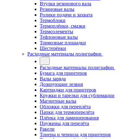
Втулки резинового вала
Резиновые валы
Ролики подачи и захвата
Термоблоки
Термоплёнки, смазки
Термоэлементы
Тефлоновые валы
Тормозные площадки
Шестерёнки
Расходные материалы полиграфии
Расходные материалы полиграфии
Бумага для принтеров
Валы заряда
Дозирующие лезвия
Картриджи для принтеров
Кружки и тарелки для сублимации
Магнитные валы
Обложки для переплёта
Папки для термоперелёта
Плёнка для ламинирования
Пружины для перелёта
Ракели
Тонеры и чернила для принтеров