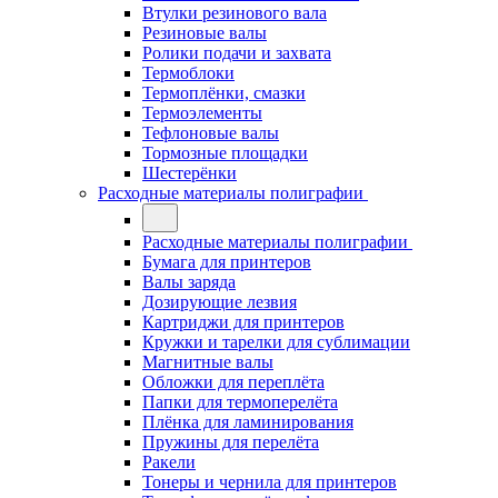
Втулки резинового вала
Резиновые валы
Ролики подачи и захвата
Термоблоки
Термоплёнки, смазки
Термоэлементы
Тефлоновые валы
Тормозные площадки
Шестерёнки
Расходные материалы полиграфии
Расходные материалы полиграфии
Бумага для принтеров
Валы заряда
Дозирующие лезвия
Картриджи для принтеров
Кружки и тарелки для сублимации
Магнитные валы
Обложки для переплёта
Папки для термоперелёта
Плёнка для ламинирования
Пружины для перелёта
Ракели
Тонеры и чернила для принтеров