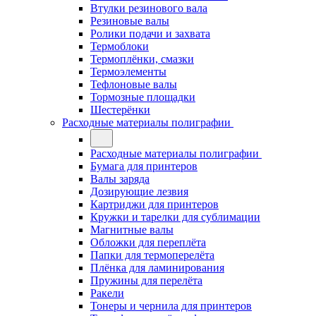
Втулки резинового вала
Резиновые валы
Ролики подачи и захвата
Термоблоки
Термоплёнки, смазки
Термоэлементы
Тефлоновые валы
Тормозные площадки
Шестерёнки
Расходные материалы полиграфии
Расходные материалы полиграфии
Бумага для принтеров
Валы заряда
Дозирующие лезвия
Картриджи для принтеров
Кружки и тарелки для сублимации
Магнитные валы
Обложки для переплёта
Папки для термоперелёта
Плёнка для ламинирования
Пружины для перелёта
Ракели
Тонеры и чернила для принтеров