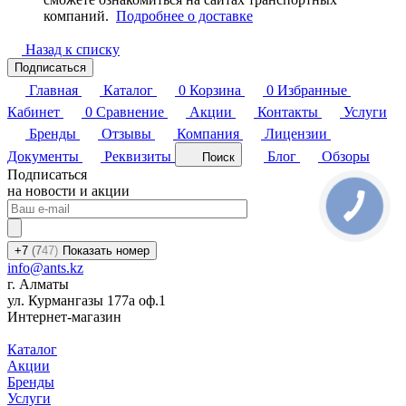
компаний.
Подробнее о доставке
Назад к списку
Подписаться
Главная
Каталог
0
Корзина
0
Избранные
Кабинет
0
Сравнение
Акции
Контакты
Услуги
Бренды
Отзывы
Компания
Лицензии
Документы
Реквизиты
Блог
Обзоры
Поиск
Подписаться
на новости и акции
КНОПКА
СВЯЗИ
+7
(7
47)
Показать номер
info@ants.kz
г. Алматы
ул. Курмангазы 177а оф.1
Интернет-магазин
Каталог
Акции
Бренды
Услуги