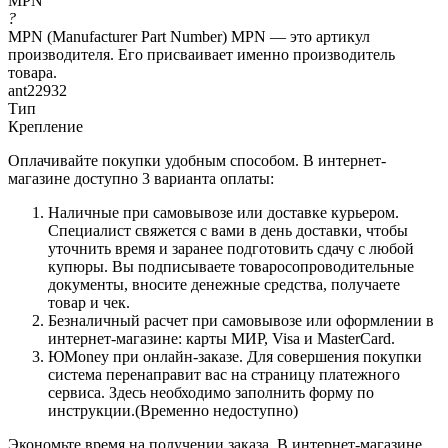
MPN
?
MPN (Manufacturer Part Number) MPN — это артикул
производителя. Его присваивает именно производитель
товара.
ant22932
Тип
Крепление
Оплачивайте покупки удобным способом. В интернет-
магазине доступно 3 варианта оплаты:
Наличные при самовывозе или доставке курьером.
Специалист свяжется с вами в день доставки, чтобы
уточнить время и заранее подготовить сдачу с любой
купюры. Вы подписываете товаросопроводительные
документы, вносите денежные средства, получаете
товар и чек.
Безналичный расчет при самовывозе или оформлении в
интернет-магазине: карты МИР, Visa и MasterCard.
ЮMoney при онлайн-заказе. Для совершения покупки
система перенаправит вас на страницу платежного
сервиса. Здесь необходимо заполнить форму по
инструкции.(Временно недоступно)
Экономьте время на получении заказа. В интернет-магазине