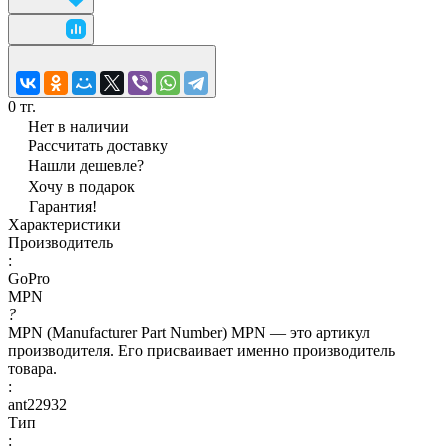
0 тг.
Нет в наличии
Рассчитать доставку
Нашли дешевле?
Хочу в подарок
Гарантия!
Характеристики
Производитель
:
GoPro
MPN
?
MPN (Manufacturer Part Number) MPN — это артикул
производителя. Его присваивает именно производитель
товара.
:
ant22932
Тип
: