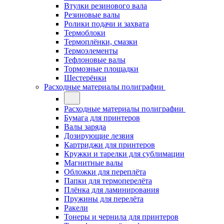
Втулки резинового вала
Резиновые валы
Ролики подачи и захвата
Термоблоки
Термоплёнки, смазки
Термоэлементы
Тефлоновые валы
Тормозные площадки
Шестерёнки
Расходные материалы полиграфии
Расходные материалы полиграфии
Бумага для принтеров
Валы заряда
Дозирующие лезвия
Картриджи для принтеров
Кружки и тарелки для сублимации
Магнитные валы
Обложки для переплёта
Папки для термоперелёта
Плёнка для ламинирования
Пружины для перелёта
Ракели
Тонеры и чернила для принтеров