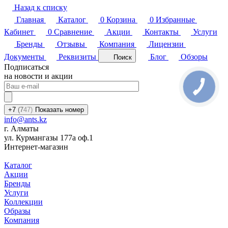
Назад к списку
Главная
Каталог
0
Корзина
0
Избранные
Кабинет
0
Сравнение
Акции
Контакты
Услуги
Бренды
Отзывы
Компания
Лицензии
Документы
Реквизиты
Блог
Обзоры
Поиск
Подписаться
на новости и акции
+7
(7
47)
Показать номер
info@ants.kz
г. Алматы
ул. Курмангазы 177а оф.1
Интернет-магазин
Каталог
Акции
Бренды
Услуги
Коллекции
Образы
Компания