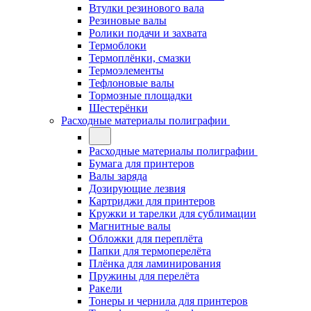
Втулки резинового вала
Резиновые валы
Ролики подачи и захвата
Термоблоки
Термоплёнки, смазки
Термоэлементы
Тефлоновые валы
Тормозные площадки
Шестерёнки
Расходные материалы полиграфии
Расходные материалы полиграфии
Бумага для принтеров
Валы заряда
Дозирующие лезвия
Картриджи для принтеров
Кружки и тарелки для сублимации
Магнитные валы
Обложки для переплёта
Папки для термоперелёта
Плёнка для ламинирования
Пружины для перелёта
Ракели
Тонеры и чернила для принтеров