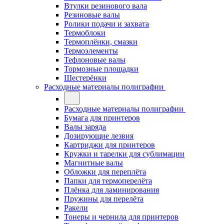
Втулки резинового вала
Резиновые валы
Ролики подачи и захвата
Термоблоки
Термоплёнки, смазки
Термоэлементы
Тефлоновые валы
Тормозные площадки
Шестерёнки
Расходные материалы полиграфии
Расходные материалы полиграфии
Бумага для принтеров
Валы заряда
Дозирующие лезвия
Картриджи для принтеров
Кружки и тарелки для сублимации
Магнитные валы
Обложки для переплёта
Папки для термоперелёта
Плёнка для ламинирования
Пружины для перелёта
Ракели
Тонеры и чернила для принтеров