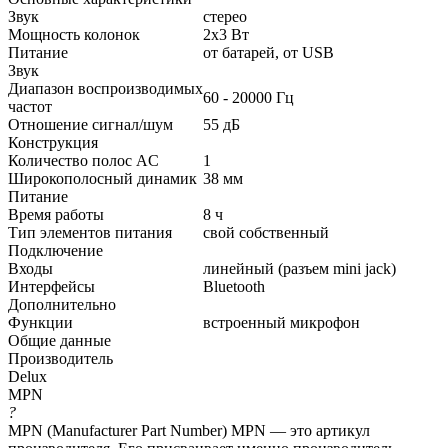
Звук
стерео
Мощность колонок
2x3 Вт
Питание
от батарей, от USB
Звук
Диапазон воспроизводимых
60 - 20000 Гц
частот
Отношение сигнал/шум
55 дБ
Конструкция
Количество полос AC
1
Широкополосный динамик
38 мм
Питание
Время работы
8 ч
Тип элементов питания
свой собственный
Подключение
Входы
линейный (разъем mini jack)
Интерфейсы
Bluetooth
Дополнительно
Функции
встроенный микрофон
Общие данные
Производитель
Delux
MPN
?
MPN (Manufacturer Part Number) MPN — это артикул