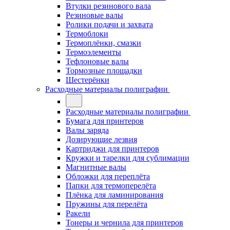
Втулки резинового вала
Резиновые валы
Ролики подачи и захвата
Термоблоки
Термоплёнки, смазки
Термоэлементы
Тефлоновые валы
Тормозные площадки
Шестерёнки
Расходные материалы полиграфии
Расходные материалы полиграфии
Бумага для принтеров
Валы заряда
Дозирующие лезвия
Картриджи для принтеров
Кружки и тарелки для сублимации
Магнитные валы
Обложки для переплёта
Папки для термоперелёта
Плёнка для ламинирования
Пружины для перелёта
Ракели
Тонеры и чернила для принтеров