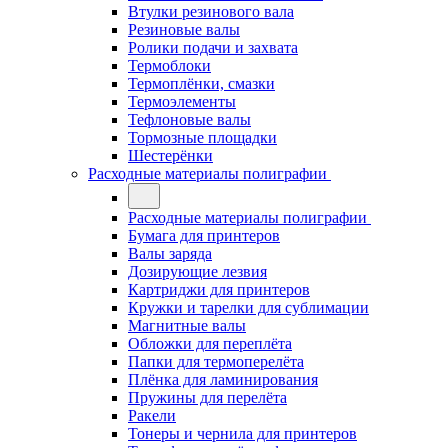
Втулки резинового вала
Резиновые валы
Ролики подачи и захвата
Термоблоки
Термоплёнки, смазки
Термоэлементы
Тефлоновые валы
Тормозные площадки
Шестерёнки
Расходные материалы полиграфии
Расходные материалы полиграфии
Бумага для принтеров
Валы заряда
Дозирующие лезвия
Картриджи для принтеров
Кружки и тарелки для сублимации
Магнитные валы
Обложки для переплёта
Папки для термоперелёта
Плёнка для ламинирования
Пружины для перелёта
Ракели
Тонеры и чернила для принтеров