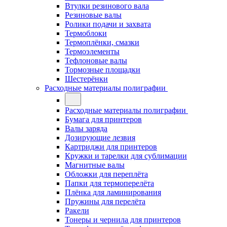
Втулки резинового вала
Резиновые валы
Ролики подачи и захвата
Термоблоки
Термоплёнки, смазки
Термоэлементы
Тефлоновые валы
Тормозные площадки
Шестерёнки
Расходные материалы полиграфии
Расходные материалы полиграфии
Бумага для принтеров
Валы заряда
Дозирующие лезвия
Картриджи для принтеров
Кружки и тарелки для сублимации
Магнитные валы
Обложки для переплёта
Папки для термоперелёта
Плёнка для ламинирования
Пружины для перелёта
Ракели
Тонеры и чернила для принтеров