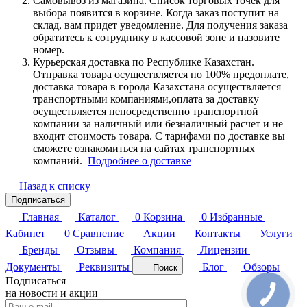
Самовывоз из магазина. Список торговых точек для
выбора появится в корзине. Когда заказ поступит на
склад, вам придет уведомление. Для получения заказа
обратитесь к сотруднику в кассовой зоне и назовите
номер.
Курьерская доставка по Республике Казахстан.
Отправка товара осуществляется по 100% предоплате,
доставка товара в города Казахстана осуществляется
транспортными компаниями,оплата за доставку
осуществляется непосредственно транспортной
компании за наличный или безналичный расчет и не
входит стоимость товара. С тарифами по доставке вы
сможете ознакомиться на сайтах транспортных
компаний.
Подробнее о доставке
Назад к списку
Подписаться
Главная
Каталог
0
Корзина
0
Избранные
Кабинет
0
Сравнение
Акции
Контакты
Услуги
Бренды
Отзывы
Компания
Лицензии
Документы
Реквизиты
Блог
Обзоры
Поиск
Подписаться
на новости и акции