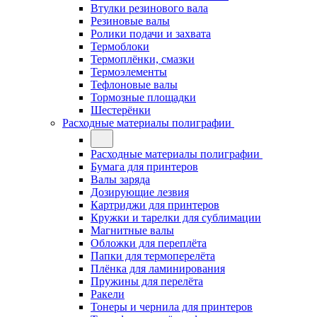
Втулки резинового вала
Резиновые валы
Ролики подачи и захвата
Термоблоки
Термоплёнки, смазки
Термоэлементы
Тефлоновые валы
Тормозные площадки
Шестерёнки
Расходные материалы полиграфии
Расходные материалы полиграфии
Бумага для принтеров
Валы заряда
Дозирующие лезвия
Картриджи для принтеров
Кружки и тарелки для сублимации
Магнитные валы
Обложки для переплёта
Папки для термоперелёта
Плёнка для ламинирования
Пружины для перелёта
Ракели
Тонеры и чернила для принтеров