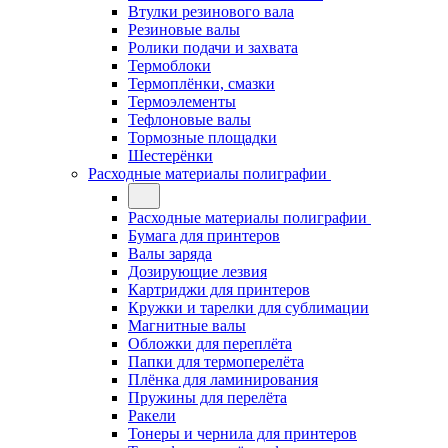
Втулки резинового вала
Резиновые валы
Ролики подачи и захвата
Термоблоки
Термоплёнки, смазки
Термоэлементы
Тефлоновые валы
Тормозные площадки
Шестерёнки
Расходные материалы полиграфии
Расходные материалы полиграфии
Бумага для принтеров
Валы заряда
Дозирующие лезвия
Картриджи для принтеров
Кружки и тарелки для сублимации
Магнитные валы
Обложки для переплёта
Папки для термоперелёта
Плёнка для ламинирования
Пружины для перелёта
Ракели
Тонеры и чернила для принтеров