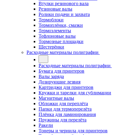
Втулки резинового вала
Резиновые валы
Ролики подачи и захвата
Термоблоки
Термоплёнки, смазки
Термоэлементы
Тефлоновые валы
Тормозные площадки
Шестерёнки
Расходные материалы полиграфии
Расходные материалы полиграфии
Бумага для принтеров
Валы заряда
Дозирующие лезвия
Картриджи для принтеров
Кружки и тарелки для сублимации
Магнитные валы
Обложки для переплёта
Папки для термоперелёта
Плёнка для ламинирования
Пружины для перелёта
Ракели
Тонеры и чернила для принтеров