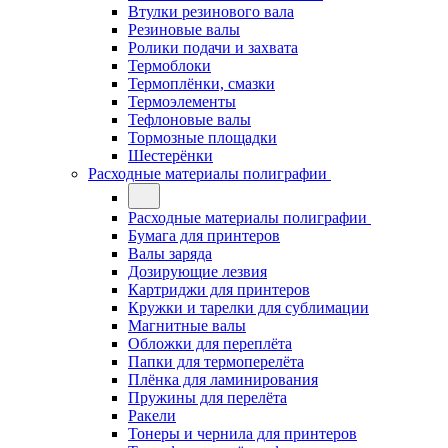
Втулки резинового вала
Резиновые валы
Ролики подачи и захвата
Термоблоки
Термоплёнки, смазки
Термоэлементы
Тефлоновые валы
Тормозные площадки
Шестерёнки
Расходные материалы полиграфии
Расходные материалы полиграфии
Бумага для принтеров
Валы заряда
Дозирующие лезвия
Картриджи для принтеров
Кружки и тарелки для сублимации
Магнитные валы
Обложки для переплёта
Папки для термоперелёта
Плёнка для ламинирования
Пружины для перелёта
Ракели
Тонеры и чернила для принтеров