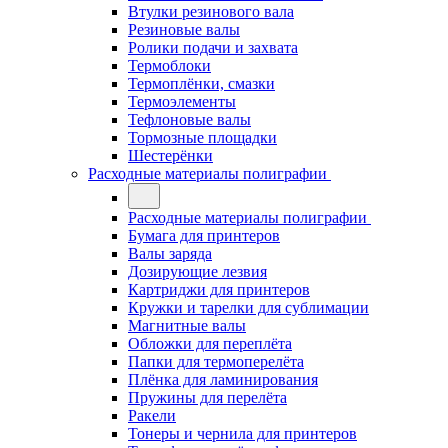
Втулки резинового вала
Резиновые валы
Ролики подачи и захвата
Термоблоки
Термоплёнки, смазки
Термоэлементы
Тефлоновые валы
Тормозные площадки
Шестерёнки
Расходные материалы полиграфии
Расходные материалы полиграфии
Бумага для принтеров
Валы заряда
Дозирующие лезвия
Картриджи для принтеров
Кружки и тарелки для сублимации
Магнитные валы
Обложки для переплёта
Папки для термоперелёта
Плёнка для ламинирования
Пружины для перелёта
Ракели
Тонеры и чернила для принтеров