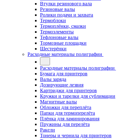
Втулки резинового вала
Резиновые валы
Ролики подачи и захвата
Термоблоки
Термоплёнки, смазки
Термоэлементы
Тефлоновые валы
Тормозные площадки
Шестерёнки
Расходные материалы полиграфии
Расходные материалы полиграфии
Бумага для принтеров
Валы заряда
Дозирующие лезвия
Картриджи для принтеров
Кружки и тарелки для сублимации
Магнитные валы
Обложки для переплёта
Папки для термоперелёта
Плёнка для ламинирования
Пружины для перелёта
Ракели
Тонеры и чернила для принтеров