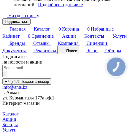
компаний.
Подробнее о доставке
Назад к списку
Подписаться
Главная
Каталог
0
Корзина
0
Избранные
Кабинет
0
Сравнение
Акции
Контакты
Услуги
Бренды
Отзывы
Компания
Лицензии
Документы
Реквизиты
Блог
Обзоры
Поиск
Подписаться
на новости и акции
+7
(7
47)
Показать номер
info@ants.kz
г. Алматы
ул. Курмангазы 177а оф.1
Интернет-магазин
Каталог
Акции
Бренды
Услуги