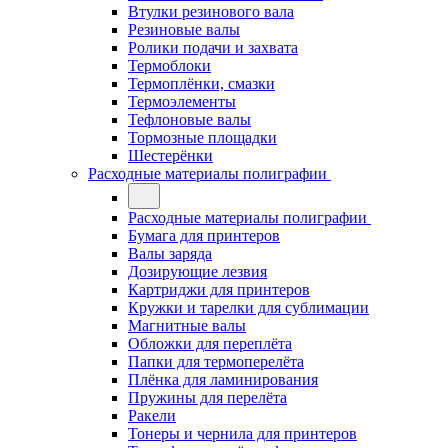
Втулки резинового вала
Резиновые валы
Ролики подачи и захвата
Термоблоки
Термоплёнки, смазки
Термоэлементы
Тефлоновые валы
Тормозные площадки
Шестерёнки
Расходные материалы полиграфии
Расходные материалы полиграфии
Бумага для принтеров
Валы заряда
Дозирующие лезвия
Картриджи для принтеров
Кружки и тарелки для сублимации
Магнитные валы
Обложки для переплёта
Папки для термоперелёта
Плёнка для ламинирования
Пружины для перелёта
Ракели
Тонеры и чернила для принтеров