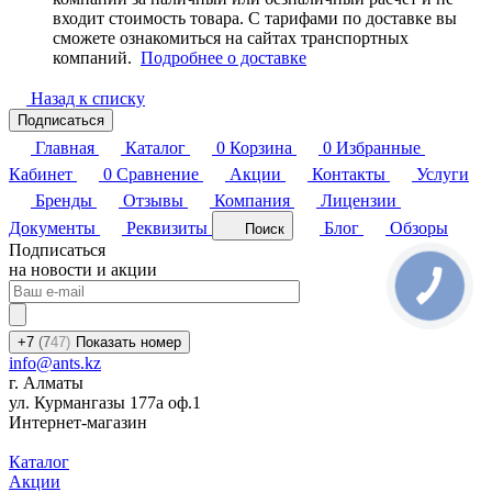
входит стоимость товара. С тарифами по доставке вы
сможете ознакомиться на сайтах транспортных
компаний.
Подробнее о доставке
Назад к списку
Подписаться
Главная
Каталог
0
Корзина
0
Избранные
Кабинет
0
Сравнение
Акции
Контакты
Услуги
Бренды
Отзывы
Компания
Лицензии
Документы
Реквизиты
Блог
Обзоры
Поиск
Подписаться
на новости и акции
+7
(7
47)
Показать номер
info@ants.kz
г. Алматы
ул. Курмангазы 177а оф.1
Интернет-магазин
Каталог
Акции