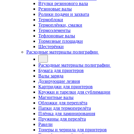
Втулки резинового вала
Резиновые валы
Ролики подачи и захвата
Термоблоки
Термоплёнки, смазки
Термоэлементы
Тефлоновые валы
Тормозные площадки
Шестерёнки
Расходные материалы полиграфии
Расходные материалы полиграфии
Бумага для принтеров
Валы заряда
Дозирующие лезвия
Картриджи для принтеров
Кружки и тарелки для сублимации
Магнитные валы
Обложки для переплёта
Папки для термоперелёта
Плёнка для ламинирования
Пружины для перелёта
Ракели
Тонеры и чернила для принтеров