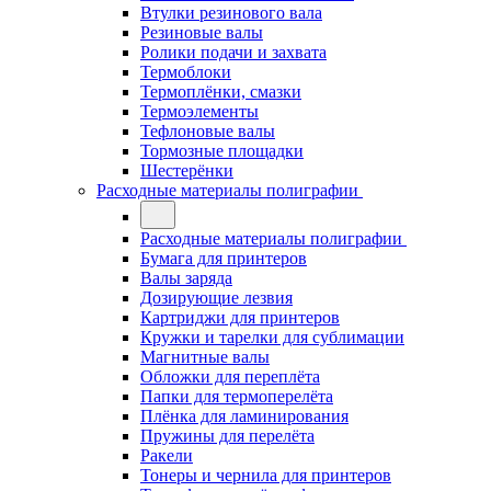
Втулки резинового вала
Резиновые валы
Ролики подачи и захвата
Термоблоки
Термоплёнки, смазки
Термоэлементы
Тефлоновые валы
Тормозные площадки
Шестерёнки
Расходные материалы полиграфии
Расходные материалы полиграфии
Бумага для принтеров
Валы заряда
Дозирующие лезвия
Картриджи для принтеров
Кружки и тарелки для сублимации
Магнитные валы
Обложки для переплёта
Папки для термоперелёта
Плёнка для ламинирования
Пружины для перелёта
Ракели
Тонеры и чернила для принтеров