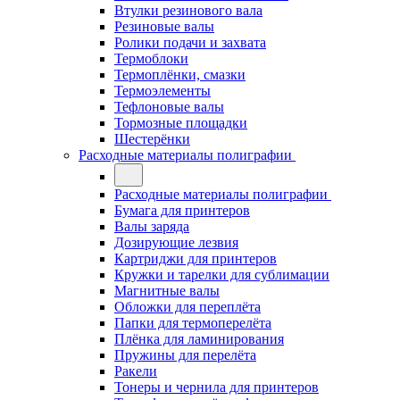
Втулки резинового вала
Резиновые валы
Ролики подачи и захвата
Термоблоки
Термоплёнки, смазки
Термоэлементы
Тефлоновые валы
Тормозные площадки
Шестерёнки
Расходные материалы полиграфии
Расходные материалы полиграфии
Бумага для принтеров
Валы заряда
Дозирующие лезвия
Картриджи для принтеров
Кружки и тарелки для сублимации
Магнитные валы
Обложки для переплёта
Папки для термоперелёта
Плёнка для ламинирования
Пружины для перелёта
Ракели
Тонеры и чернила для принтеров