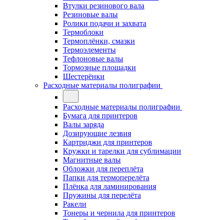
Втулки резинового вала
Резиновые валы
Ролики подачи и захвата
Термоблоки
Термоплёнки, смазки
Термоэлементы
Тефлоновые валы
Тормозные площадки
Шестерёнки
Расходные материалы полиграфии
Расходные материалы полиграфии
Бумага для принтеров
Валы заряда
Дозирующие лезвия
Картриджи для принтеров
Кружки и тарелки для сублимации
Магнитные валы
Обложки для переплёта
Папки для термоперелёта
Плёнка для ламинирования
Пружины для перелёта
Ракели
Тонеры и чернила для принтеров