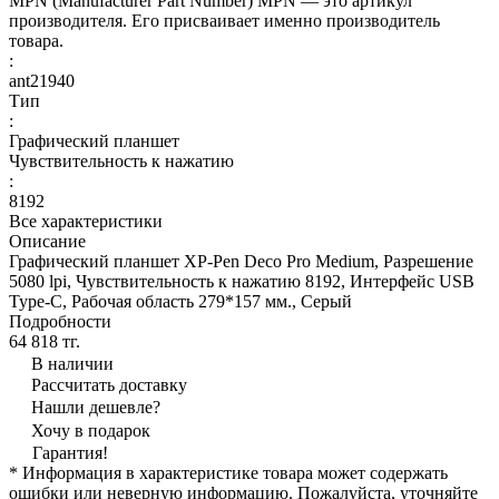
MPN (Manufacturer Part Number) MPN — это артикул
производителя. Его присваивает именно производитель
товара.
:
ant21940
Тип
:
Графический планшет
Чувствительность к нажатию
:
8192
Все характеристики
Описание
Графический планшет XP-Pen Deco Pro Medium, Разрешение
5080 lpi, Чувствительность к нажатию 8192, Интерфейс USB
Type-C, Рабочая область 279*157 мм., Серый
Подробности
64 818 тг.
В наличии
Рассчитать доставку
Нашли дешевле?
Хочу в подарок
Гарантия!
* Информация в характеристике товара может содержать
ошибки или неверную информацию. Пожалуйста, уточняйте