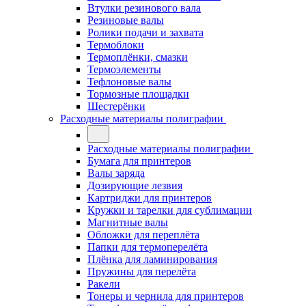
Втулки резинового вала
Резиновые валы
Ролики подачи и захвата
Термоблоки
Термоплёнки, смазки
Термоэлементы
Тефлоновые валы
Тормозные площадки
Шестерёнки
Расходные материалы полиграфии
Расходные материалы полиграфии
Бумага для принтеров
Валы заряда
Дозирующие лезвия
Картриджи для принтеров
Кружки и тарелки для сублимации
Магнитные валы
Обложки для переплёта
Папки для термоперелёта
Плёнка для ламинирования
Пружины для перелёта
Ракели
Тонеры и чернила для принтеров