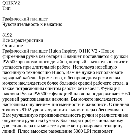
Q11KV2
Тип
:
Графический планшет
Чувствительность к нажатию
:
8192
Все характеристики
Описание
Графический планшет Huion Inspiroy Q11K V2 - Новая
фирменная ручка без батареи Планшет поставляется с ручкой
PW500 эргономичного дизайна, который значительно снизит
усталость при длительной работе. Используя новейшую
пассивную технологию Huion, Вам не нужно использовать
зарядный кабель. Кроме того, в беспроводном режиме вы
можете наслаждаться более большей средой рабочего стола, а
также потрясающим опытом работы без кабеля. Функция
наклона Ручка PW500 с функцией наклона поддерживает ± 60
уровней распознавания наклона. Вы можете наслаждаться
настоящим ощущением письменности и живописи. Отличная
точность 8192 уровня чувствительности пера обеспечивают
Вам улучшенную производительность ручки и реалистичные
ощущения ручки на бумаге. Благодаря профессиональному
давлению пера вы можете лучше контролировать толщину
линий. Плюс высокое разрешение 5080 LPI позволяет