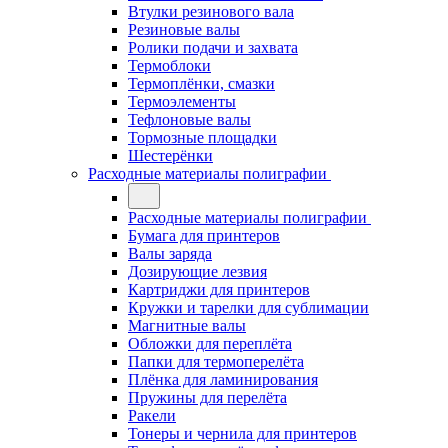
Втулки резинового вала
Резиновые валы
Ролики подачи и захвата
Термоблоки
Термоплёнки, смазки
Термоэлементы
Тефлоновые валы
Тормозные площадки
Шестерёнки
Расходные материалы полиграфии
Расходные материалы полиграфии
Бумага для принтеров
Валы заряда
Дозирующие лезвия
Картриджи для принтеров
Кружки и тарелки для сублимации
Магнитные валы
Обложки для переплёта
Папки для термоперелёта
Плёнка для ламинирования
Пружины для перелёта
Ракели
Тонеры и чернила для принтеров