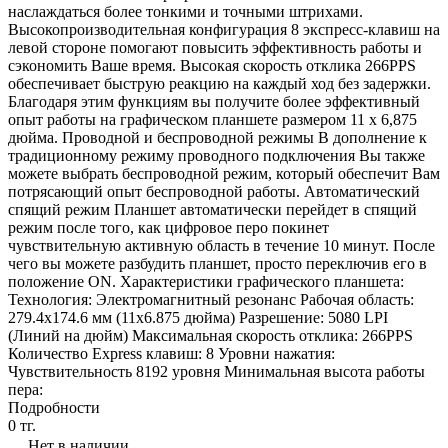
наслаждаться более тонкими и точными штрихами.
Высокопроизводительная конфигурация 8 экспресс-клавиш на
левой стороне помогают повысить эффективность работы и
сэкономить Ваше время. Высокая скорость отклика 266PPS
обеспечивает быструю реакцию на каждый ход без задержки.
Благодаря этим функциям вы получите более эффективный
опыт работы на графическом планшете размером 11 x 6,875
дюйма. Проводной и беспроводной режимы В дополнение к
традиционному режиму проводного подключения Вы также
можете выбрать беспроводной режим, который обеспечит Вам
потрясающий опыт беспроводной работы. Автоматический
спящий режим Планшет автоматически перейдет в спящий
режим после того, как цифровое перо покинет
чувствительную активную область в течение 10 минут. После
чего вы можете разбудить планшет, просто переключив его в
положение ON. Характеристики графического планшета:
Технология: Электромагнитный резонанс Рабочая область:
279.4x174.6 мм (11x6.875 дюйма) Разрешение: 5080 LPI
(Линий на дюйм) Максимальная скорость отклика: 266PPS
Количество Express клавиш: 8 Уровни нажатия:
Чувствительность 8192 уровня Минимальная высота работы
пера:
Подробности
0 тг.
Нет в наличии