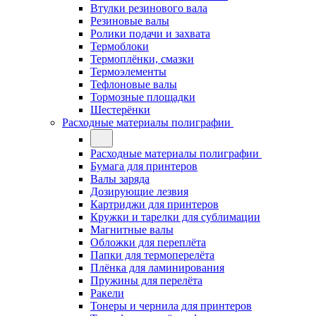
Втулки резинового вала
Резиновые валы
Ролики подачи и захвата
Термоблоки
Термоплёнки, смазки
Термоэлементы
Тефлоновые валы
Тормозные площадки
Шестерёнки
Расходные материалы полиграфии
Расходные материалы полиграфии
Бумага для принтеров
Валы заряда
Дозирующие лезвия
Картриджи для принтеров
Кружки и тарелки для сублимации
Магнитные валы
Обложки для переплёта
Папки для термоперелёта
Плёнка для ламинирования
Пружины для перелёта
Ракели
Тонеры и чернила для принтеров