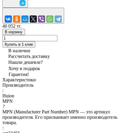
40 052 тг.
В корзину
Купить в 1 клик
В наличии
Рассчитать доставку
Нашли дешевле?
Хочу в подарок
Гарантия!
Характеристики
Производитель
:
Huion
MPN
?
MPN (Manufacturer Part Number) MPN — это артикул
производителя. Его присваивает именно производитель
товара.
: