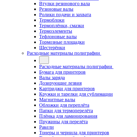
Втулки резинового вала
Резиновые валы
Ролики подачи и захвата
Термоблоки
Термоплёнки, смазки
Термоэлементы
Тефлоновые валы
Тормозные площадки
Шестерёнки
Расходные материалы полиграфии
Расходные материалы полиграфии
Бумага для принтеров
Валы заряда
Дозирующие лезвия
Картриджи для принтеров
Кружки и тарелки для сублимации
Магнитные валы
Обложки для переплёта
Папки для термоперелёта
Плёнка для ламинирования
Пружины для перелёта
Ракели
Тонеры и чернила для принтеров