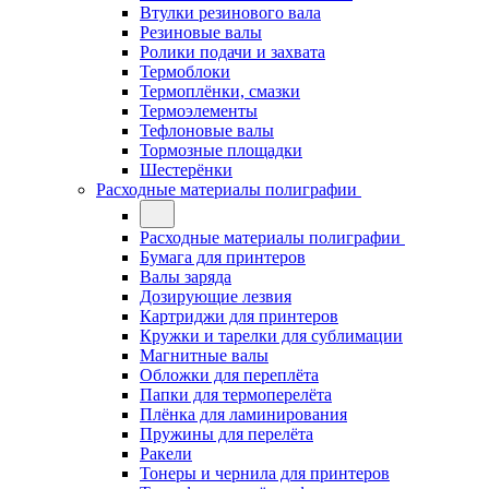
Втулки резинового вала
Резиновые валы
Ролики подачи и захвата
Термоблоки
Термоплёнки, смазки
Термоэлементы
Тефлоновые валы
Тормозные площадки
Шестерёнки
Расходные материалы полиграфии
Расходные материалы полиграфии
Бумага для принтеров
Валы заряда
Дозирующие лезвия
Картриджи для принтеров
Кружки и тарелки для сублимации
Магнитные валы
Обложки для переплёта
Папки для термоперелёта
Плёнка для ламинирования
Пружины для перелёта
Ракели
Тонеры и чернила для принтеров