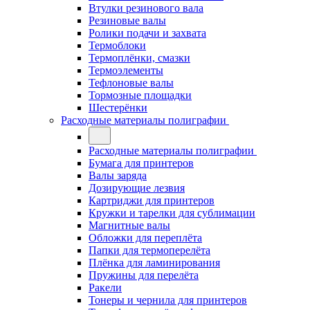
Втулки резинового вала
Резиновые валы
Ролики подачи и захвата
Термоблоки
Термоплёнки, смазки
Термоэлементы
Тефлоновые валы
Тормозные площадки
Шестерёнки
Расходные материалы полиграфии
Расходные материалы полиграфии
Бумага для принтеров
Валы заряда
Дозирующие лезвия
Картриджи для принтеров
Кружки и тарелки для сублимации
Магнитные валы
Обложки для переплёта
Папки для термоперелёта
Плёнка для ламинирования
Пружины для перелёта
Ракели
Тонеры и чернила для принтеров