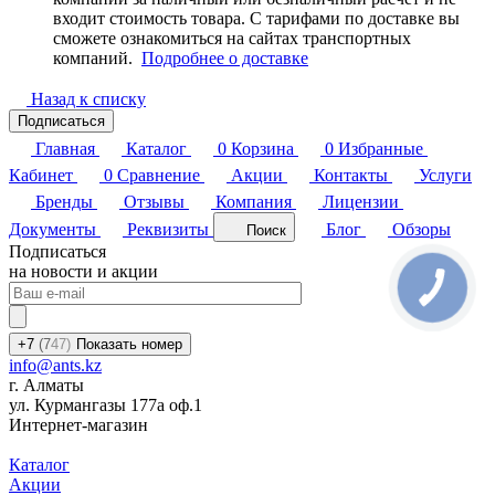
входит стоимость товара. С тарифами по доставке вы
сможете ознакомиться на сайтах транспортных
компаний.
Подробнее о доставке
Назад к списку
Подписаться
Главная
Каталог
0
Корзина
0
Избранные
Кабинет
0
Сравнение
Акции
Контакты
Услуги
Бренды
Отзывы
Компания
Лицензии
Документы
Реквизиты
Блог
Обзоры
Поиск
Подписаться
на новости и акции
+7
(7
47)
Показать номер
info@ants.kz
г. Алматы
ул. Курмангазы 177а оф.1
Интернет-магазин
Каталог
Акции