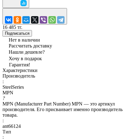
16 485 тг.
Подписаться
Нет в наличии
Рассчитать доставку
Нашли дешевле?
Хочу в подарок
Гарантия!
Характеристики
Производитель
:
SteelSeries
MPN
?
MPN (Manufacturer Part Number) MPN — это артикул
производителя. Его присваивает именно производитель
товара.
:
ant66124
Тип
: