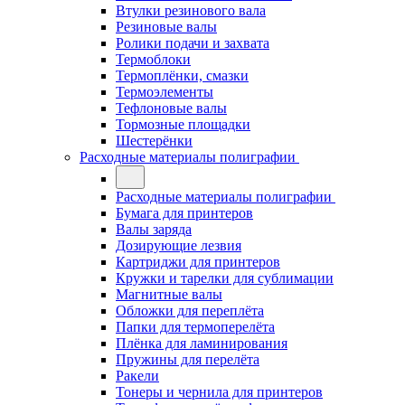
Втулки резинового вала
Резиновые валы
Ролики подачи и захвата
Термоблоки
Термоплёнки, смазки
Термоэлементы
Тефлоновые валы
Тормозные площадки
Шестерёнки
Расходные материалы полиграфии
Расходные материалы полиграфии
Бумага для принтеров
Валы заряда
Дозирующие лезвия
Картриджи для принтеров
Кружки и тарелки для сублимации
Магнитные валы
Обложки для переплёта
Папки для термоперелёта
Плёнка для ламинирования
Пружины для перелёта
Ракели
Тонеры и чернила для принтеров