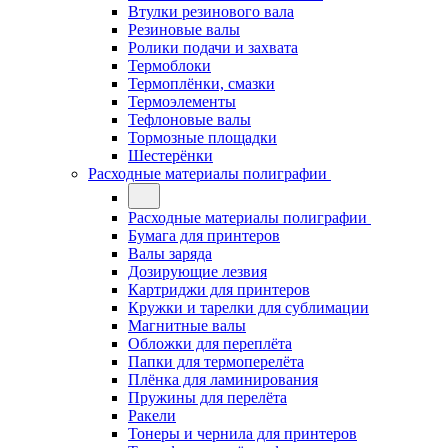
Втулки резинового вала
Резиновые валы
Ролики подачи и захвата
Термоблоки
Термоплёнки, смазки
Термоэлементы
Тефлоновые валы
Тормозные площадки
Шестерёнки
Расходные материалы полиграфии
Расходные материалы полиграфии
Бумага для принтеров
Валы заряда
Дозирующие лезвия
Картриджи для принтеров
Кружки и тарелки для сублимации
Магнитные валы
Обложки для переплёта
Папки для термоперелёта
Плёнка для ламинирования
Пружины для перелёта
Ракели
Тонеры и чернила для принтеров