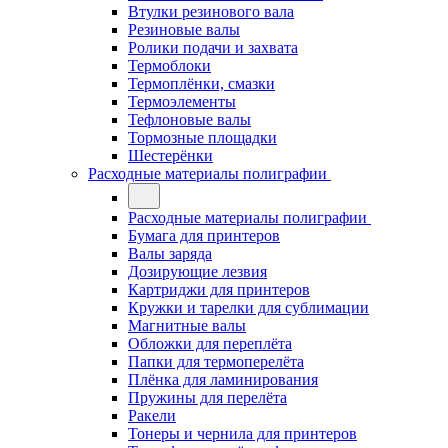
Втулки резинового вала
Резиновые валы
Ролики подачи и захвата
Термоблоки
Термоплёнки, смазки
Термоэлементы
Тефлоновые валы
Тормозные площадки
Шестерёнки
Расходные материалы полиграфии
Расходные материалы полиграфии
Бумага для принтеров
Валы заряда
Дозирующие лезвия
Картриджи для принтеров
Кружки и тарелки для сублимации
Магнитные валы
Обложки для переплёта
Папки для термоперелёта
Плёнка для ламинирования
Пружины для перелёта
Ракели
Тонеры и чернила для принтеров