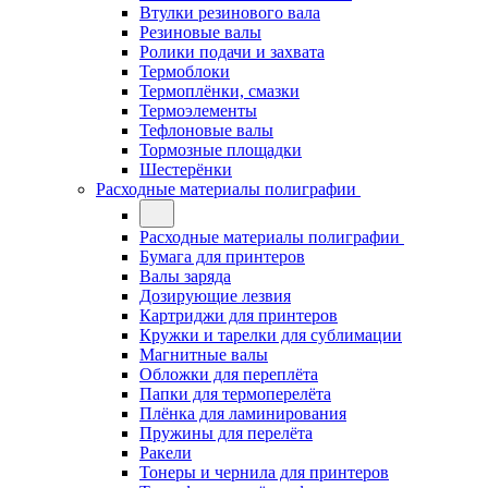
Втулки резинового вала
Резиновые валы
Ролики подачи и захвата
Термоблоки
Термоплёнки, смазки
Термоэлементы
Тефлоновые валы
Тормозные площадки
Шестерёнки
Расходные материалы полиграфии
Расходные материалы полиграфии
Бумага для принтеров
Валы заряда
Дозирующие лезвия
Картриджи для принтеров
Кружки и тарелки для сублимации
Магнитные валы
Обложки для переплёта
Папки для термоперелёта
Плёнка для ламинирования
Пружины для перелёта
Ракели
Тонеры и чернила для принтеров