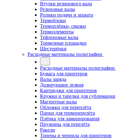
Втулки резинового вала
Резиновые валы
Ролики подачи и захвата
Термоблоки
Термоплёнки, смазки
Термоэлементы
Тефлоновые валы
Тормозные площадки
Шестерёнки
Расходные материалы полиграфии
Расходные материалы полиграфии
Бумага для принтеров
Валы заряда
Дозирующие лезвия
Картриджи для принтеров
Кружки и тарелки для сублимации
Магнитные валы
Обложки для переплёта
Папки для термоперелёта
Плёнка для ламинирования
Пружины для перелёта
Ракели
Тонеры и чернила для принтеров