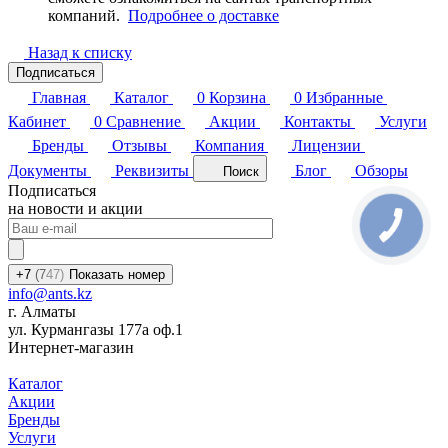
компаний.
Подробнее о доставке
Назад к списку
Подписаться
Главная
Каталог
0
Корзина
0
Избранные
Кабинет
0
Сравнение
Акции
Контакты
Услуги
Бренды
Отзывы
Компания
Лицензии
Документы
Реквизиты
Блог
Обзоры
Поиск
Подписаться
на новости и акции
+7
(7
47)
Показать номер
info@ants.kz
г. Алматы
ул. Курмангазы 177а оф.1
Интернет-магазин
Каталог
Акции
Бренды
Услуги