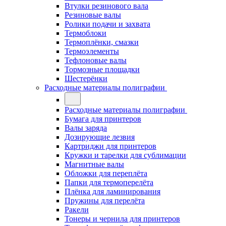
Втулки резинового вала
Резиновые валы
Ролики подачи и захвата
Термоблоки
Термоплёнки, смазки
Термоэлементы
Тефлоновые валы
Тормозные площадки
Шестерёнки
Расходные материалы полиграфии
Расходные материалы полиграфии
Бумага для принтеров
Валы заряда
Дозирующие лезвия
Картриджи для принтеров
Кружки и тарелки для сублимации
Магнитные валы
Обложки для переплёта
Папки для термоперелёта
Плёнка для ламинирования
Пружины для перелёта
Ракели
Тонеры и чернила для принтеров