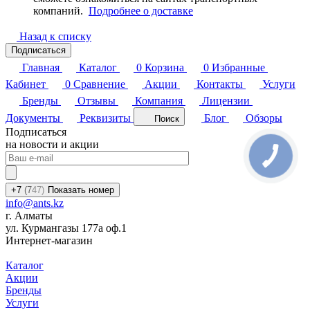
компаний.
Подробнее о доставке
Назад к списку
Подписаться
Главная
Каталог
0
Корзина
0
Избранные
Кабинет
0
Сравнение
Акции
Контакты
Услуги
Бренды
Отзывы
Компания
Лицензии
Документы
Реквизиты
Блог
Обзоры
Поиск
Подписаться
на новости и акции
+7
(7
47)
Показать номер
info@ants.kz
г. Алматы
ул. Курмангазы 177а оф.1
Интернет-магазин
Каталог
Акции
Бренды
Услуги