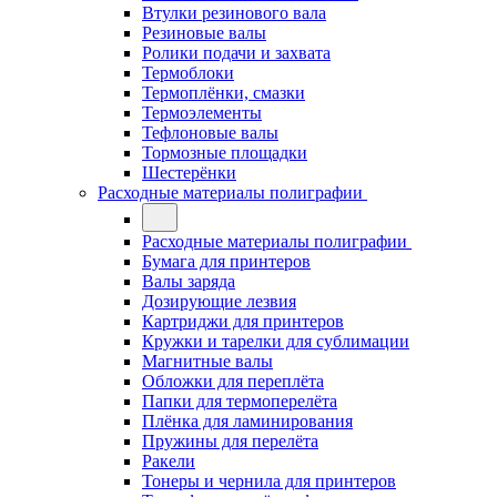
Втулки резинового вала
Резиновые валы
Ролики подачи и захвата
Термоблоки
Термоплёнки, смазки
Термоэлементы
Тефлоновые валы
Тормозные площадки
Шестерёнки
Расходные материалы полиграфии
Расходные материалы полиграфии
Бумага для принтеров
Валы заряда
Дозирующие лезвия
Картриджи для принтеров
Кружки и тарелки для сублимации
Магнитные валы
Обложки для переплёта
Папки для термоперелёта
Плёнка для ламинирования
Пружины для перелёта
Ракели
Тонеры и чернила для принтеров