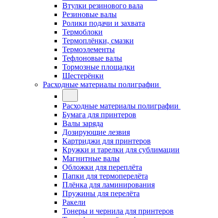
Втулки резинового вала
Резиновые валы
Ролики подачи и захвата
Термоблоки
Термоплёнки, смазки
Термоэлементы
Тефлоновые валы
Тормозные площадки
Шестерёнки
Расходные материалы полиграфии
Расходные материалы полиграфии
Бумага для принтеров
Валы заряда
Дозирующие лезвия
Картриджи для принтеров
Кружки и тарелки для сублимации
Магнитные валы
Обложки для переплёта
Папки для термоперелёта
Плёнка для ламинирования
Пружины для перелёта
Ракели
Тонеры и чернила для принтеров