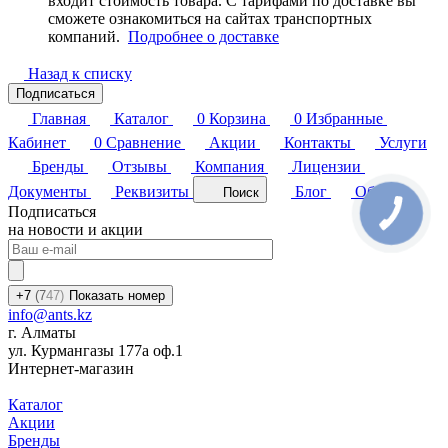
входит стоимость товара. С тарифами по доставке вы
сможете ознакомиться на сайтах транспортных
компаний.
Подробнее о доставке
Назад к списку
Подписаться
Главная
Каталог
0
Корзина
0
Избранные
Кабинет
0
Сравнение
Акции
Контакты
Услуги
Бренды
Отзывы
Компания
Лицензии
Документы
Реквизиты
Блог
Обзоры
Поиск
Подписаться
на новости и акции
+7
(7
47)
Показать номер
info@ants.kz
г. Алматы
ул. Курмангазы 177а оф.1
Интернет-магазин
Каталог
Акции
Бренды