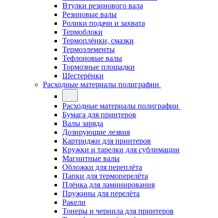
Втулки резинового вала
Резиновые валы
Ролики подачи и захвата
Термоблоки
Термоплёнки, смазки
Термоэлементы
Тефлоновые валы
Тормозные площадки
Шестерёнки
Расходные материалы полиграфии
Расходные материалы полиграфии
Бумага для принтеров
Валы заряда
Дозирующие лезвия
Картриджи для принтеров
Кружки и тарелки для сублимации
Магнитные валы
Обложки для переплёта
Папки для термоперелёта
Плёнка для ламинирования
Пружины для перелёта
Ракели
Тонеры и чернила для принтеров