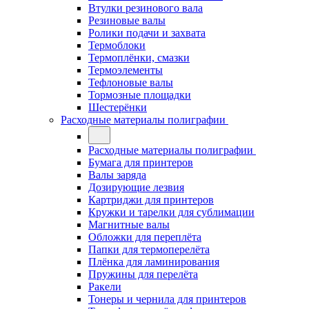
Втулки резинового вала
Резиновые валы
Ролики подачи и захвата
Термоблоки
Термоплёнки, смазки
Термоэлементы
Тефлоновые валы
Тормозные площадки
Шестерёнки
Расходные материалы полиграфии
Расходные материалы полиграфии
Бумага для принтеров
Валы заряда
Дозирующие лезвия
Картриджи для принтеров
Кружки и тарелки для сублимации
Магнитные валы
Обложки для переплёта
Папки для термоперелёта
Плёнка для ламинирования
Пружины для перелёта
Ракели
Тонеры и чернила для принтеров