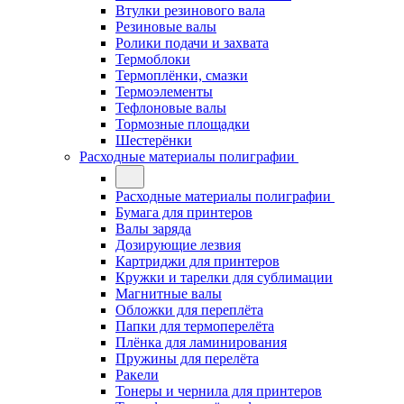
Втулки резинового вала
Резиновые валы
Ролики подачи и захвата
Термоблоки
Термоплёнки, смазки
Термоэлементы
Тефлоновые валы
Тормозные площадки
Шестерёнки
Расходные материалы полиграфии
Расходные материалы полиграфии
Бумага для принтеров
Валы заряда
Дозирующие лезвия
Картриджи для принтеров
Кружки и тарелки для сублимации
Магнитные валы
Обложки для переплёта
Папки для термоперелёта
Плёнка для ламинирования
Пружины для перелёта
Ракели
Тонеры и чернила для принтеров