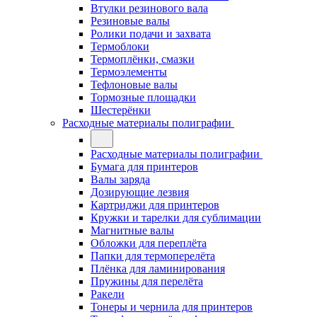
Втулки резинового вала
Резиновые валы
Ролики подачи и захвата
Термоблоки
Термоплёнки, смазки
Термоэлементы
Тефлоновые валы
Тормозные площадки
Шестерёнки
Расходные материалы полиграфии
Расходные материалы полиграфии
Бумага для принтеров
Валы заряда
Дозирующие лезвия
Картриджи для принтеров
Кружки и тарелки для сублимации
Магнитные валы
Обложки для переплёта
Папки для термоперелёта
Плёнка для ламинирования
Пружины для перелёта
Ракели
Тонеры и чернила для принтеров