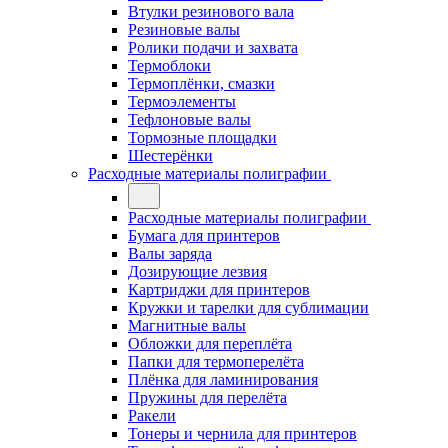
Втулки резинового вала
Резиновые валы
Ролики подачи и захвата
Термоблоки
Термоплёнки, смазки
Термоэлементы
Тефлоновые валы
Тормозные площадки
Шестерёнки
Расходные материалы полиграфии
Расходные материалы полиграфии
Бумага для принтеров
Валы заряда
Дозирующие лезвия
Картриджи для принтеров
Кружки и тарелки для сублимации
Магнитные валы
Обложки для переплёта
Папки для термоперелёта
Плёнка для ламинирования
Пружины для перелёта
Ракели
Тонеры и чернила для принтеров