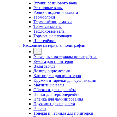
Втулки резинового вала
Резиновые валы
Ролики подачи и захвата
Термоблоки
Термоплёнки, смазки
Термоэлементы
Тефлоновые валы
Тормозные площадки
Шестерёнки
Расходные материалы полиграфии
Расходные материалы полиграфии
Бумага для принтеров
Валы заряда
Дозирующие лезвия
Картриджи для принтеров
Кружки и тарелки для сублимации
Магнитные валы
Обложки для переплёта
Папки для термоперелёта
Плёнка для ламинирования
Пружины для перелёта
Ракели
Тонеры и чернила для принтеров