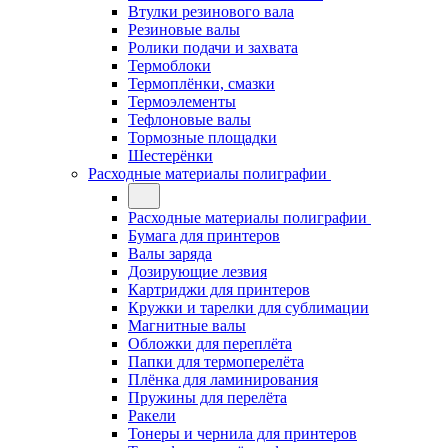
Втулки резинового вала
Резиновые валы
Ролики подачи и захвата
Термоблоки
Термоплёнки, смазки
Термоэлементы
Тефлоновые валы
Тормозные площадки
Шестерёнки
Расходные материалы полиграфии
Расходные материалы полиграфии
Бумага для принтеров
Валы заряда
Дозирующие лезвия
Картриджи для принтеров
Кружки и тарелки для сублимации
Магнитные валы
Обложки для переплёта
Папки для термоперелёта
Плёнка для ламинирования
Пружины для перелёта
Ракели
Тонеры и чернила для принтеров