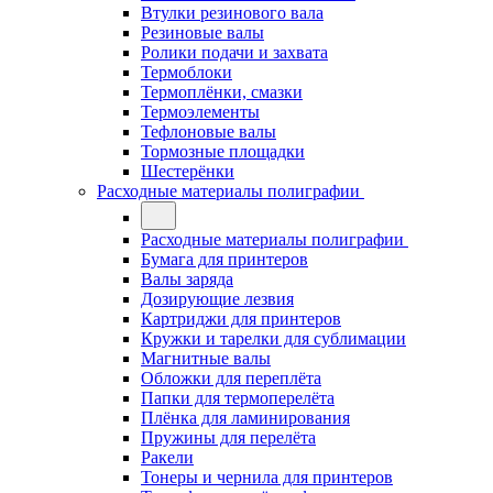
Втулки резинового вала
Резиновые валы
Ролики подачи и захвата
Термоблоки
Термоплёнки, смазки
Термоэлементы
Тефлоновые валы
Тормозные площадки
Шестерёнки
Расходные материалы полиграфии
Расходные материалы полиграфии
Бумага для принтеров
Валы заряда
Дозирующие лезвия
Картриджи для принтеров
Кружки и тарелки для сублимации
Магнитные валы
Обложки для переплёта
Папки для термоперелёта
Плёнка для ламинирования
Пружины для перелёта
Ракели
Тонеры и чернила для принтеров