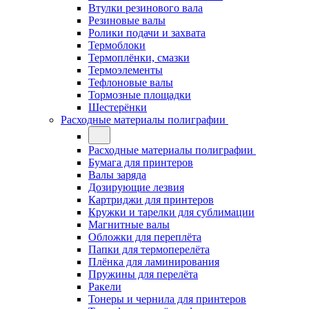
Втулки резинового вала
Резиновые валы
Ролики подачи и захвата
Термоблоки
Термоплёнки, смазки
Термоэлементы
Тефлоновые валы
Тормозные площадки
Шестерёнки
Расходные материалы полиграфии
Расходные материалы полиграфии
Бумага для принтеров
Валы заряда
Дозирующие лезвия
Картриджи для принтеров
Кружки и тарелки для сублимации
Магнитные валы
Обложки для переплёта
Папки для термоперелёта
Плёнка для ламинирования
Пружины для перелёта
Ракели
Тонеры и чернила для принтеров