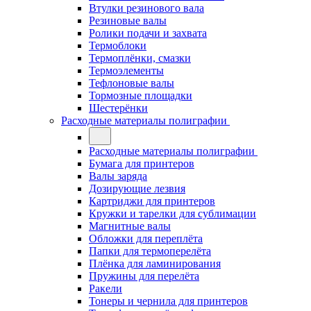
Втулки резинового вала
Резиновые валы
Ролики подачи и захвата
Термоблоки
Термоплёнки, смазки
Термоэлементы
Тефлоновые валы
Тормозные площадки
Шестерёнки
Расходные материалы полиграфии
Расходные материалы полиграфии
Бумага для принтеров
Валы заряда
Дозирующие лезвия
Картриджи для принтеров
Кружки и тарелки для сублимации
Магнитные валы
Обложки для переплёта
Папки для термоперелёта
Плёнка для ламинирования
Пружины для перелёта
Ракели
Тонеры и чернила для принтеров