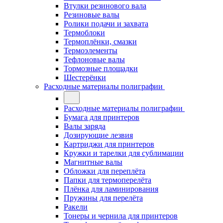
Втулки резинового вала
Резиновые валы
Ролики подачи и захвата
Термоблоки
Термоплёнки, смазки
Термоэлементы
Тефлоновые валы
Тормозные площадки
Шестерёнки
Расходные материалы полиграфии
Расходные материалы полиграфии
Бумага для принтеров
Валы заряда
Дозирующие лезвия
Картриджи для принтеров
Кружки и тарелки для сублимации
Магнитные валы
Обложки для переплёта
Папки для термоперелёта
Плёнка для ламинирования
Пружины для перелёта
Ракели
Тонеры и чернила для принтеров