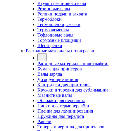
Втулки резинового вала
Резиновые валы
Ролики подачи и захвата
Термоблоки
Термоплёнки, смазки
Термоэлементы
Тефлоновые валы
Тормозные площадки
Шестерёнки
Расходные материалы полиграфии
Расходные материалы полиграфии
Бумага для принтеров
Валы заряда
Дозирующие лезвия
Картриджи для принтеров
Кружки и тарелки для сублимации
Магнитные валы
Обложки для переплёта
Папки для термоперелёта
Плёнка для ламинирования
Пружины для перелёта
Ракели
Тонеры и чернила для принтеров