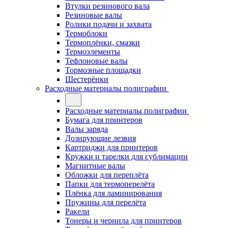
Втулки резинового вала
Резиновые валы
Ролики подачи и захвата
Термоблоки
Термоплёнки, смазки
Термоэлементы
Тефлоновые валы
Тормозные площадки
Шестерёнки
Расходные материалы полиграфии
Расходные материалы полиграфии
Бумага для принтеров
Валы заряда
Дозирующие лезвия
Картриджи для принтеров
Кружки и тарелки для сублимации
Магнитные валы
Обложки для переплёта
Папки для термоперелёта
Плёнка для ламинирования
Пружины для перелёта
Ракели
Тонеры и чернила для принтеров